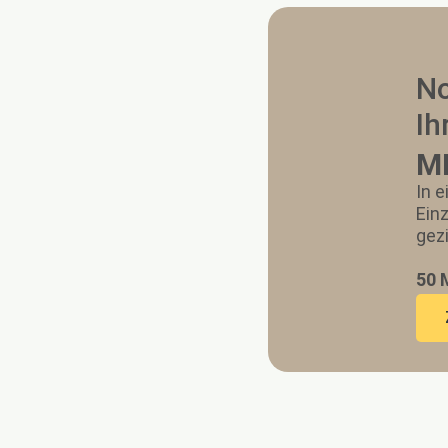
No
Ih
MP
In 
Ein
gezi
50 M