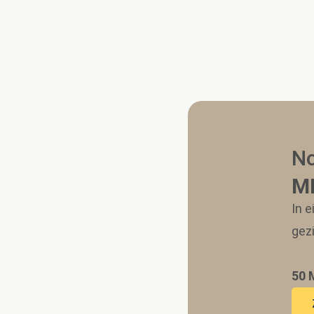
No
MP
In 
gezi
50 M