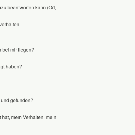
azu beantworten kann (Ort,
verhalten
h bei mir liegen?
igt haben?
t und gefunden?
 hat, mein Verhalten, mein