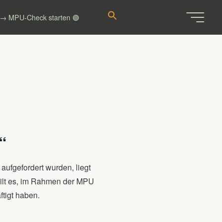
e
 → MPU-Check starten 🟢
“
ufgefordert wurden, liegt
 gilt es, im Rahmen der MPU
ftigt haben.