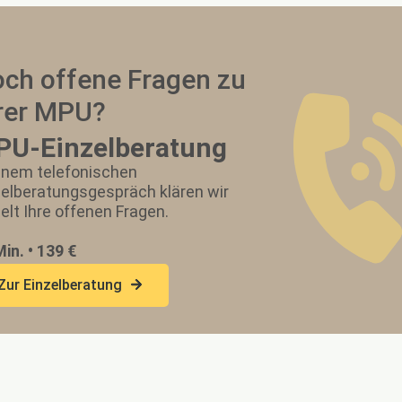
ch offene Fragen zu
rer MPU?
U-Einzelberatung
einem telefonischen
zelberatungsgespräch klären wir
elt Ihre offenen Fragen.
in. • 139 €
Zur Einzelberatung