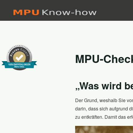
Skip
to
content
MPU-Check
100% EMPFEHLUNGEN
Mehr Infos
„Was wird b
Der Grund, weshalb Sie von
darin, dass sich aufgrund 
zu entkräften. Damit das erf