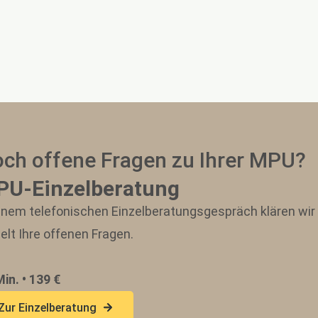
ch offene Fragen zu Ihrer MPU?
U-Einzelberatung
einem telefonischen Einzelberatungsgespräch klären wir
elt Ihre offenen Fragen.
in. • 139 €
Zur Einzelberatung