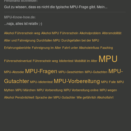
Ferdinand Schneider:
Gut zu wissen, dass es nicht die typische MPU-Frage gibt. Mein...
MPU-Know-how.de:
...naja, alles ist relativ ;-)
Alkohol Führerschein weg
Alkohol MPU Führerschein
Alkoholproblem
Altersmobilität
Alter und Fahreignung
Durchfallen MPU
Durchgefallen bei der MPU
Erfahrungsberichte
Fahreignung im Alter
Fahrt unter Alkoholeinfluss
Fasching
MPU
Führerscheinverlust
Führerschein weg
Idiotentest
Mobilität im Alter
MPU-Fragen
MPU-
MPU-Abzocke
MPU-Geschichten
MPU-Gutachten
Gutachter
MPU-Vorbereitung
MPU-Idiotentest
MPU Falle
MPU
Mythen
MPU Märchen
MPU Vorbereitung
MPU Vorbereitung online
MPU wegen
Alkohol
Persönlichkeit
Sprache der MPU-Gutachter
Wie gefährlich Alkoholfahrt