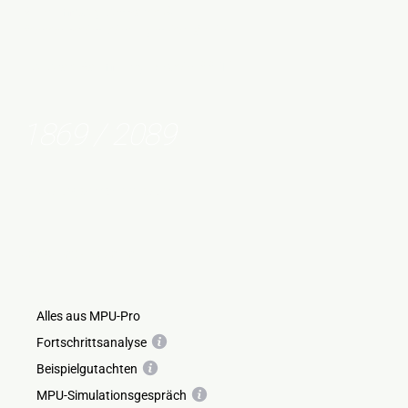
Rundum-Sorglos-Paket &
Bestes Preis-Leistungs-Verhältnis
Honorar: Raum Hrbg. / Kreis BB, Tü
1869 / 2089
€
inkl. Klärung der Abstinenzdauer
und folgende Leistungen
Alles aus MPU-Pro
Fortschrittsanalyse
Beispielgutachten
MPU-Simulationsgespräch