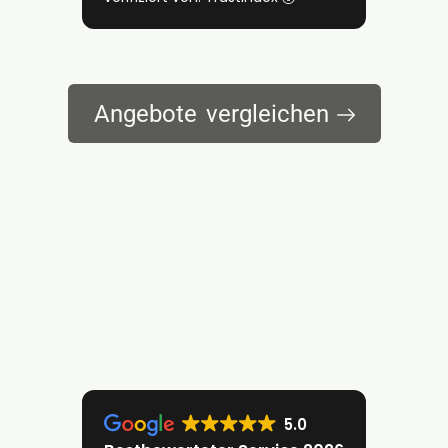
Angebote vergleichen
MPU-Vorbereitung
vor Ort
HomeCoaching –
höchstpersönlich
Exklusiv für Klienten aus dem Kreis Böblingen
(Herrenberg, Raum Böblingen, Sindelfingen) & Tübingen
5.0