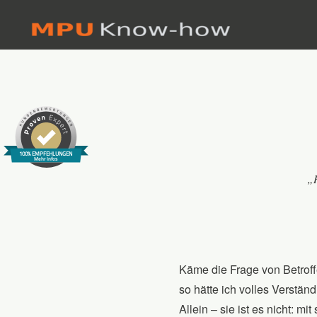
Skip
to
content
100% EMPFEHLUNGEN
Mehr Infos
„H
Käme die Frage von Betroff
so hätte ich volles Verständ
Allein – sie ist es nicht: mi