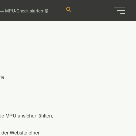
 → MPU-Check starten 🟢
ein
de MPU unsicher fühlten,
uf der Website einer