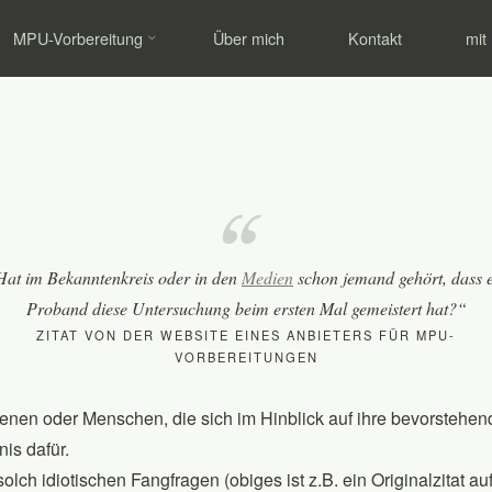
MPU-Abzocke
MPU-Vorbereitung
Über mich
Kontakt
mit
9. OKTOBER 2018
MPU-Know-how.de
at im Bekanntenkreis oder in den
Medien
schon jemand gehört, dass 
Proband diese Untersuchung beim ersten Mal gemeistert hat?“
ZITAT VON DER WEBSITE EINES ANBIETERS FÜR MPU-
VORBEREITUNGEN
enen oder Menschen, die sich im Hinblick auf ihre bevorstehen
nis dafür.
t solch idiotischen Fangfragen (obiges ist z.B. ein Originalzitat a