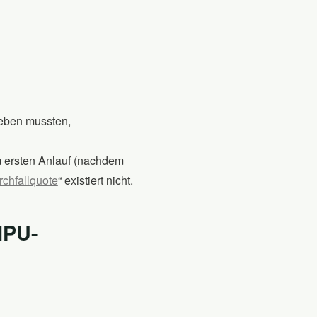
geben mussten,
m ersten Anlauf (nachdem
rchfallquote
“ existiert nicht.
MPU-