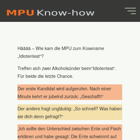
Idiotentest
Skip
Idiotentest
to
content
20. OKTOBER 2018
MPU-Know-how.de
Hääää – Wie kam die MPU zum Kosename
„Idiotentest“?
Treffen sich zwei Alkoholsünder beim“Idiotentest“.
Für beide die letzte Chance.
Der erste Kandidat wird aufgerufen. Nach einer
Minute kehrt er jubelnd zurück: „Geschafft!“
Der andere fragt ungläubig: „So schnell? Was haben
sie dich denn gefragt?“
„Ich sollte den Unterschied zwischen Ente und Fisch
erklären und habe gesagt: Die Ente schwimmt auf