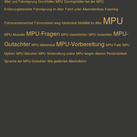
Alter und Fahreignung
Durchfallen MPU
Durchgefallen bei der MPU
Erfahrungsberichte
Fahreignung im Alter
Fahrt unter Alkoholeinfluss
Fasching
MPU
Führerscheinverlust
Führerschein weg
Idiotentest
Mobilität im Alter
MPU-Fragen
MPU-
MPU-Abzocke
MPU-Geschichten
MPU-Gutachten
Gutachter
MPU-Vorbereitung
MPU-Idiotentest
MPU Falle
MPU
Mythen
MPU Märchen
MPU Vorbereitung online
MPU wegen Alkohol
Persönlichkeit
Sprache der MPU-Gutachter
Wie gefährlich Alkoholfahrt