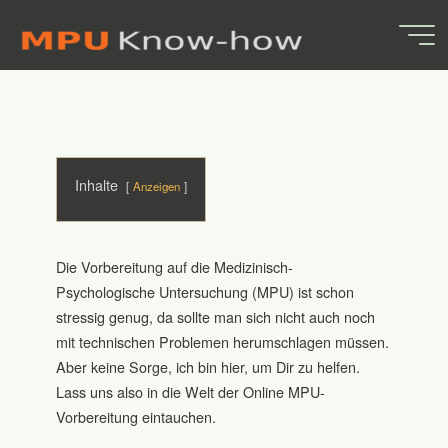
Skip
Technische
to
content
Anforderungen und
Tools
2. OKTOBER 2024
Inhalte
Anzeigen
MPU-Know-how.de
Die Vorbereitung auf die Medizinisch-
Psychologische Untersuchung (MPU) ist schon
stressig genug, da sollte man sich nicht auch noch
mit technischen Problemen herumschlagen müssen.
Aber keine Sorge, ich bin hier, um Dir zu helfen.
Lass uns also in die Welt der Online MPU-
Vorbereitung eintauchen.