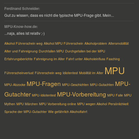
Ferdinand Schneider:
Gut zu wissen, dass es nicht die typische MPU-Frage gibt. Mein...
MPU-Know-how.de:
...naja, alles ist relativ ;-)
Alkohol Führerschein weg
Alkohol MPU Führerschein
Alkoholproblem
Altersmobilität
Alter und Fahreignung
Durchfallen MPU
Durchgefallen bei der MPU
Erfahrungsberichte
Fahreignung im Alter
Fahrt unter Alkoholeinfluss
Fasching
MPU
Führerscheinverlust
Führerschein weg
Idiotentest
Mobilität im Alter
MPU-Fragen
MPU-
MPU-Abzocke
MPU-Geschichten
MPU-Gutachten
Gutachter
MPU-Vorbereitung
MPU-Idiotentest
MPU Falle
MPU
Mythen
MPU Märchen
MPU Vorbereitung online
MPU wegen Alkohol
Persönlichkeit
Sprache der MPU-Gutachter
Wie gefährlich Alkoholfahrt