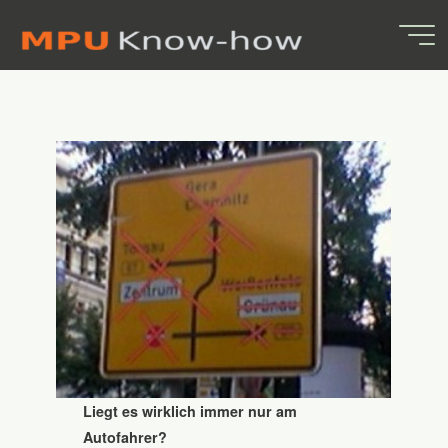
Verkehrsführung in
Skip
to
Absurdisdan
content
2. JUNI 2023
MPU-Know-how.de
Liegt es wirklich immer nur am
Autofahrer?