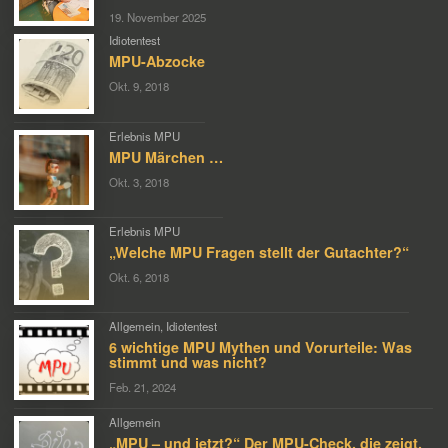
19. November 2025
Idiotentest
MPU-Abzocke
Okt. 9, 2018
Erlebnis MPU
MPU Märchen …
Okt. 3, 2018
Erlebnis MPU
„Welche MPU Fragen stellt der Gutachter?“
Okt. 6, 2018
Allgemein
,
Idiotentest
6 wichtige MPU Mythen und Vorurteile: Was
stimmt und was nicht?
Feb. 21, 2024
Allgemein
„MPU – und jetzt?“ Der MPU-Check, die zeigt,