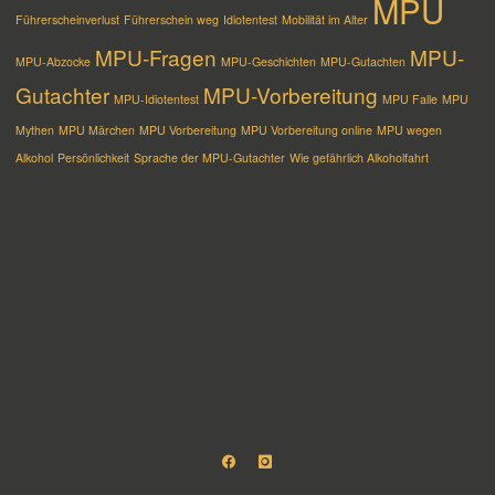
MPU
Führerscheinverlust
Führerschein weg
Idiotentest
Mobilität im Alter
MPU-Fragen
MPU-
MPU-Abzocke
MPU-Geschichten
MPU-Gutachten
Gutachter
MPU-Vorbereitung
MPU-Idiotentest
MPU Falle
MPU
Mythen
MPU Märchen
MPU Vorbereitung
MPU Vorbereitung online
MPU wegen
Alkohol
Persönlichkeit
Sprache der MPU-Gutachter
Wie gefährlich Alkoholfahrt